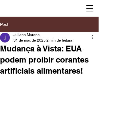
Post
Juliana Marona
31 de mar. de 2025
2 min de leitura
Mudança à Vista: EUA
podem proibir corantes
artificiais alimentares!