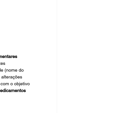
imentares 
tes 
de (nome do 
 alterações 
com o objetivo 
edicamentos 