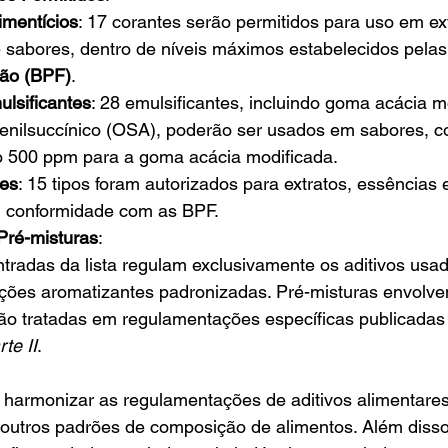
imentícios
: 17 corantes serão permitidos para uso em ext
 sabores, dentro de níveis máximos estabelecidos pelas
ção (BPF)
.
lsificantes
: 28 emulsificantes, incluindo goma acácia 
tenilsuccínico (OSA), poderão ser usados em sabores, co
o 500 ppm para a goma acácia modificada.
es
: 15 tipos foram autorizados para extratos, essências 
conformidade com as BPF.
Pré-misturas
:
tradas da lista regulam exclusivamente os aditivos usa
ções aromatizantes padronizadas. Pré-misturas envolve
rão tratadas em regulamentações específicas publicadas
te II
.
 harmonizar as regulamentações de aditivos alimentares
a outros padrões de composição de alimentos. Além disso