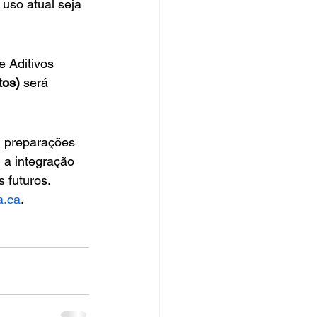
uso atual seja 
 Aditivos 
tos)
 será 
m preparações 
 a integração 
s futuros.
.ca
.