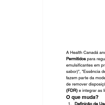
A Health Canadá an
Permitidos
 para regu
emulsificantes em p
sabor)", "Essência d
fazem parte da mode
de remover disposiç
(FDR)
 e integrar as
O que muda?
Definição de Us