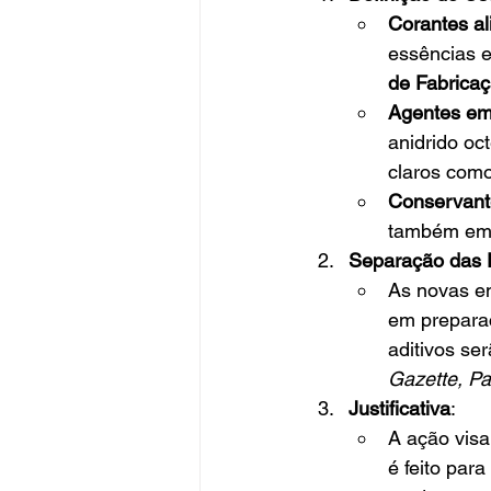
Corantes al
essências e
de Fabrica
Agentes emu
anidrido oc
claros com
Conservant
também em 
Separação das 
As novas en
em prepara
aditivos se
Gazette, Par
Justificativa
:
A ação visa
é feito par