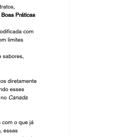
ratos, 
 
Boas Práticas 
modificada com 
m limites 
e sabores, 
dos diretamente 
ndo esses 
 no 
Canada 
 com o que já 
, essas 