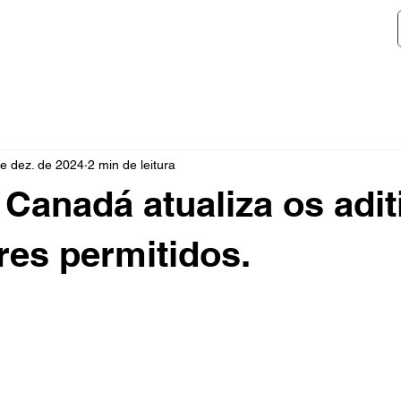
ograma EECP
Contato
Blog
de dez. de 2024
2 min de leitura
 Canadá atualiza os adit
res permitidos.