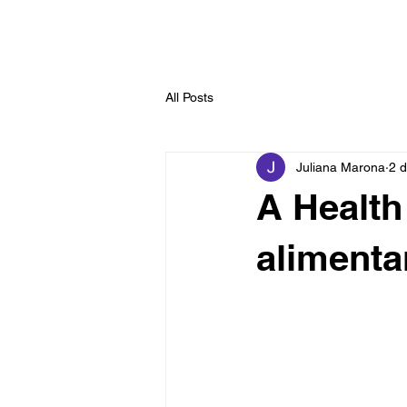
Início
Serviços
Pr
All Posts
Juliana Marona
2 
A Health
alimenta